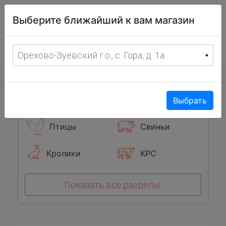
Витрина
Выберите ближайший к вам магазин
фермерских
товаров
Меню
8 (967) 095-00-55
Орехово-Зуевский г.о., с. Гора, д. 1а
с 8:00 до 19:00 ежедневно
0
Популярные категории
Выбрать
Птицы
Свиньи
Кролики
КРС
Показать все разделы