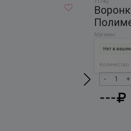
11742
Воронк
Полиме
Магазин:
Нет в вашем
Количество:
-
1
+
---