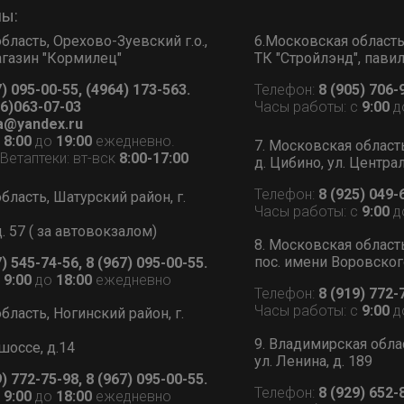
ны:
бласть, Орехово-Зуевский г.о.,
6.Московская область, 
 магазин "Кормилец"
ТК "Стройлэнд", пави
7) 095-00-55, (4964) 173-563.
Телефон:
8 (905) 706-
6)063-07-03
Часы работы: с
9:00
д
a@yandex.ru
с
8:00
до
19:00
ежедневно.
7. Московская област
етаптеки: вт-вск
8:00-17:00
д. Цибино, ул. Централ
Телефон:
8 (925) 049-
бласть, Шатурский район, г.
Часы работы: с
9:00
д
д. 57 ( за автовокзалом)
8. Московская област
пос. имени Воровского
7) 545-74-56, 8 (967) 095-00-55.
с
9:00
до
18:00
ежедневно
Телефон:
8 (919) 772-
Часы работы: с
9:00
д
бласть, Ногинский район, г.
9. Владимирская обла
шоссе, д.14
ул. Ленина, д. 189
9) 772-75-98, 8 (967) 095-00-55.
Телефон:
8 (929) 652-
с
9:00
до
18:00
ежедневно