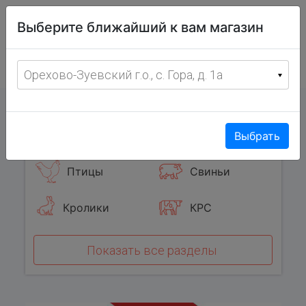
Витрина
Выберите ближайший к вам магазин
фермерских
товаров
Меню
8 (967) 095-00-55
Орехово-Зуевский г.о., с. Гора, д. 1а
с 8:00 до 19:00 ежедневно
0
Популярные категории
Выбрать
Птицы
Свиньи
Кролики
КРС
Показать все разделы