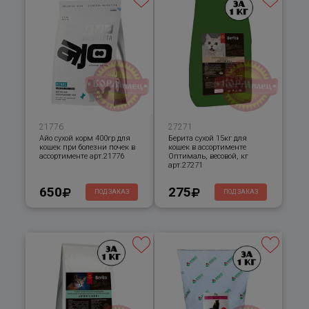
21776
27271
Айо сухой корм 400гр для
Берита сухой 15кг для
кошек при болезни почек в
кошек в ассортименте
ассортименте арт.21776
Оптималь, весовой, кг
арт.27271
650
275
ПОД ЗАКАЗ
ПОД ЗАКАЗ