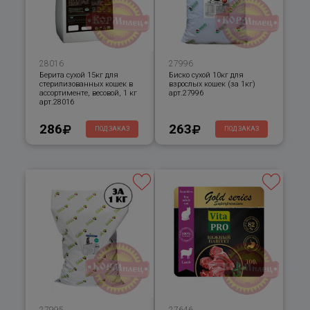
28016
27996
Берита сухой 15кг для
Биско сухой 10кг для
стерилизованных кошек в
взрослых кошек (за 1кг)
ассортименте, весовой, 1 кг
арт.27996
арт.28016
286
263
ПОД ЗАКАЗ
ПОД ЗАКАЗ
27995
27646