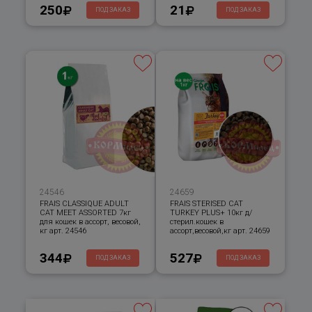
250
21
ПОД ЗАКАЗ
ПОД ЗАКАЗ
24546
24659
FRAIS CLASSIQUE ADULT
FRAIS STERISED CAT
CAT MEET ASSORTED 7кг
TURKEY PLUS+ 10кг д/
для кошек в ассорт, весовой,
стерил.кошек в
кг арт. 24546
ассорт,весовой,кг арт. 24659
344
527
ПОД ЗАКАЗ
ПОД ЗАКАЗ