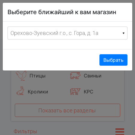
Витрина
Выберите ближайший к вам магазин
фермерских
товаров
Меню
8 (967) 095-00-55
Орехово-Зуевский г.о., с. Гора, д. 1а
с 8:00 до 19:00 ежедневно
0
Популярные категории
Выбрать
Птицы
Свиньи
Кролики
КРС
Показать все разделы
Фильтры