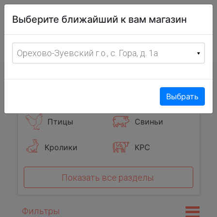
Витрина
Выберите ближайший к вам магазин
фермерских
товаров
Меню
8 (967) 095-00-55
Орехово-Зуевский г.о., с. Гора, д. 1а
с 8:00 до 19:00 ежедневно
0
Популярные категории
Выбрать
Птицы
Свиньи
Кролики
КРС
Показать все разделы
Фильтры