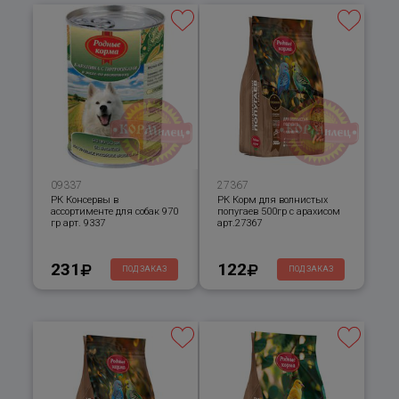
09337
27367
РК Консервы в
РК Корм для волнистых
ассортименте для собак 970
попугаев 500гр с арахисом
гр арт. 9337
арт.27367
231
122
ПОД ЗАКАЗ
ПОД ЗАКАЗ