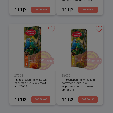
111
111
ПОД ЗАКАЗ
ПОД ЗАКАЗ
27963
28075
РК Зерновая палочка для
РК Зерновая палочка для
попугаев 45г.х2 с медом
попугаев 45гх2шт с
арт.27963
морскими водорослями
арт.28075
111
111
ПОД ЗАКАЗ
ПОД ЗАКАЗ