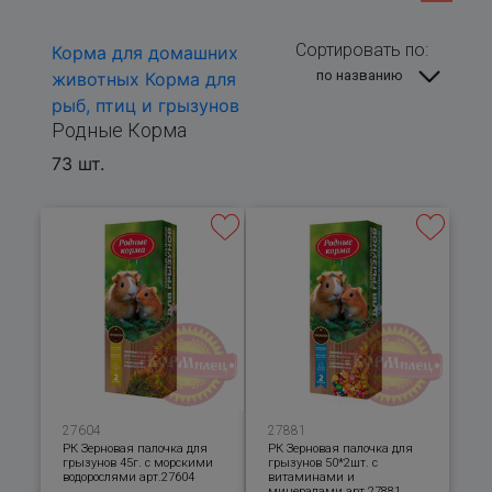
Сортировать по:
Корма для домашних
по названию
животных
Корма для
рыб, птиц и грызунов
Родные Корма
73 шт.
27604
27881
РК Зерновая палочка для
РК Зерновая палочка для
грызунов 45г. с морскими
грызунов 50*2шт. с
водорослями арт.27604
витаминами и
минералами арт.27881