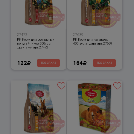
27472
27639
РК Корм для волнистых
РК Корм для канареек
попугайчиков 500гр с
400гр стандарт арт.27639
фруктами арт.27472
122
164
ПОД ЗАКАЗ
ПОД ЗАКАЗ