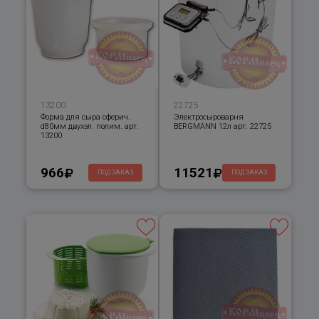
13200
22725
Форма для сыра сферич.
Электросыроварня
d80мм двухэл. полим. арт.
BERGMANN 12л арт. 22725
13200
966
11521
ПОД ЗАКАЗ
ПОД ЗАКАЗ