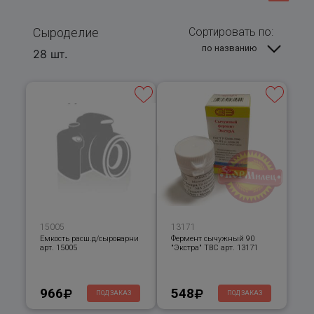
Сыроделие
Сортировать по:
по названию
28 шт.
15005
13171
Емкость расш.д/сыроварни
Фермент сычужный 90
арт. 15005
"Экстра" ТВС арт. 13171
966
548
ПОД ЗАКАЗ
ПОД ЗАКАЗ