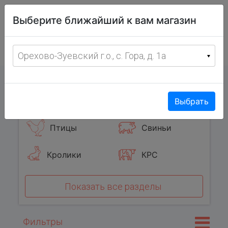
Витрина
Выберите ближайший к вам магазин
фермерских
товаров
Меню
8 (967) 095-00-55
Орехово-Зуевский г.о., с. Гора, д. 1а
с 8:00 до 19:00 ежедневно
0
Популярные категории
Выбрать
Птицы
Свиньи
Кролики
КРС
Показать все разделы
Фильтры