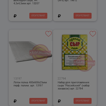
выкладки сыра, яч.
(М-х) арт. 19812
4,5х4,5мм арт. 13207
ОТСУТСТВУЕТ
ОТСУТСТВУЕТ
13197
22794
Лоток-полка 400х600х25мм
Набор для приготовления
перф. полим. арт. 13197
сыра "Российский" (набор
заквасок) арт. 22794
ОТСУТСТВУЕТ
ОТСУТСТВУЕТ