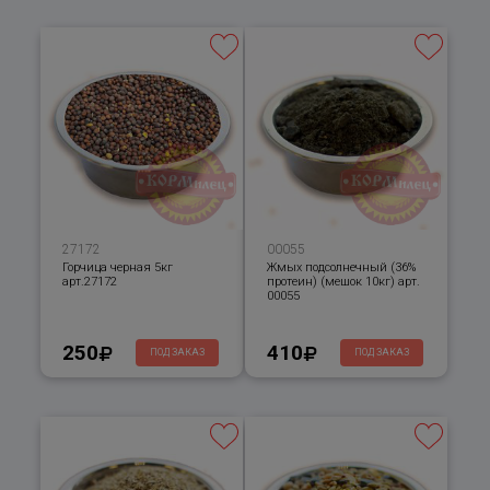
27172
00055
Горчица черная 5кг
Жмых подсолнечный (36%
арт.27172
протеин) (мешок 10кг) арт.
00055
250
410
ПОД ЗАКАЗ
ПОД ЗАКАЗ