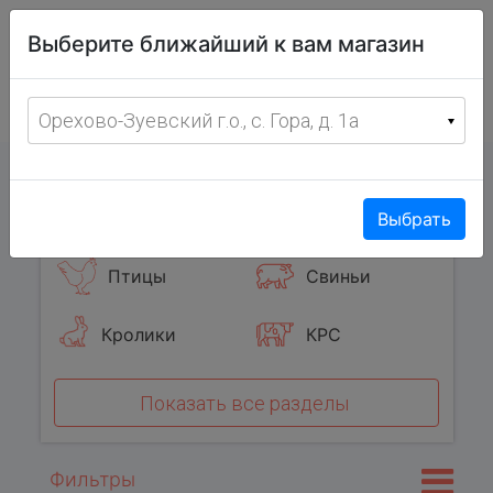
Витрина
Выберите ближайший к вам магазин
фермерских
товаров
Меню
8 (967) 095-00-55
Орехово-Зуевский г.о., с. Гора, д. 1а
с 8:00 до 19:00 ежедневно
0
Популярные категории
Выбрать
Птицы
Свиньи
Кролики
КРС
Показать все разделы
Фильтры