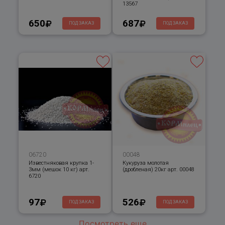
13567
650
687
ПОД ЗАКАЗ
ПОД ЗАКАЗ
06720
00048
Известняковая крупка 1-
Кукуруза молотая
3мм (мешок 10 кг) арт.
(дробленая) 20кг арт. 00048
6720
97
526
ПОД ЗАКАЗ
ПОД ЗАКАЗ
Посмотреть еще