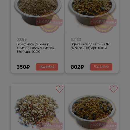
00099
00103
Зерносмесь (пшеница,
Зерносмесь для птицы №1
ячмень) 50%/50% (мешок
(мешок 25кг) арт. 00103
15кг) арт. 00099
350
802
ПОД ЗАКАЗ
ПОД ЗАКАЗ