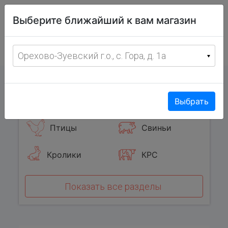
Витрина
Выберите ближайший к вам магазин
фермерских
товаров
Меню
8 (967) 095-00-55
Орехово-Зуевский г.о., с. Гора, д. 1а
с 8:00 до 19:00 ежедневно
0
Популярные категории
Выбрать
Птицы
Свиньи
Кролики
КРС
Показать все разделы