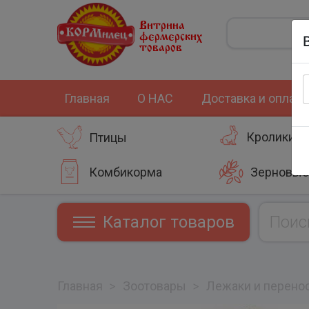
Витрина
фермерских
товаров
Главная
О НАС
Доставка и оплата
Кролики
Птицы
Комбикорма
Зерновые
Каталог товаров
Главная
>
Зоотовары
>
Лежаки и перено