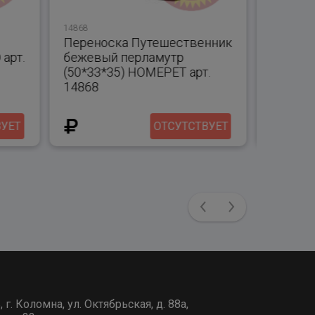
14868
12891
Переноска Путешественник
РМ Сум
арт.
бежевый перламутр
сред. с
(50*33*35) HOMEPET арт.
(43х35х
14868
ВУЕТ
ОТСУТСТВУЕТ
Previous
Next
г. Коломна, ул. Октябрьская, д. 88а,