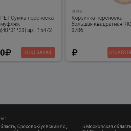
08786
PET Сумка-переноска
Корзинка-переноска
амуфляж
большая квадратная RIO 
(48*31*28) арт. 15472
8786
10
ПОД ЗАКАЗ
ОТСУТСТ
ны:
бласть, Орехово-Зуевский г.о.,
6.Московская область, 