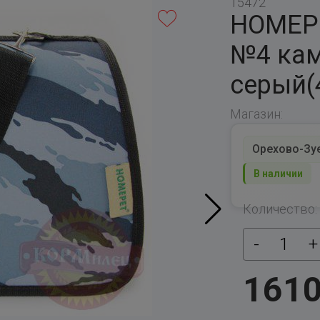
15472
HOMEPE
№4 ка
серый(
Магазин:
Орехово-Зуев
В наличии
Количество:
-
1
+
161