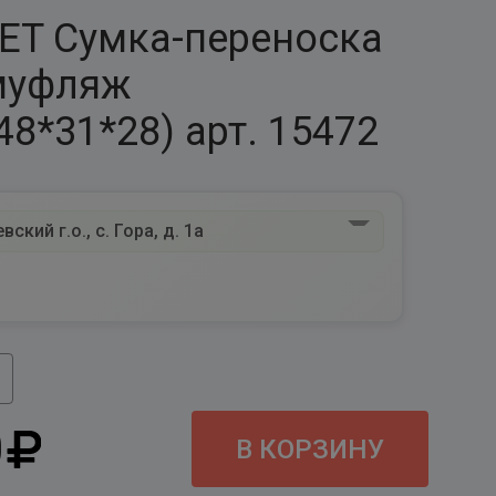
T Сумка-переноска
муфляж
48*31*28) арт. 15472
ский г.о., с. Гора, д. 1а
0
В КОРЗИНУ