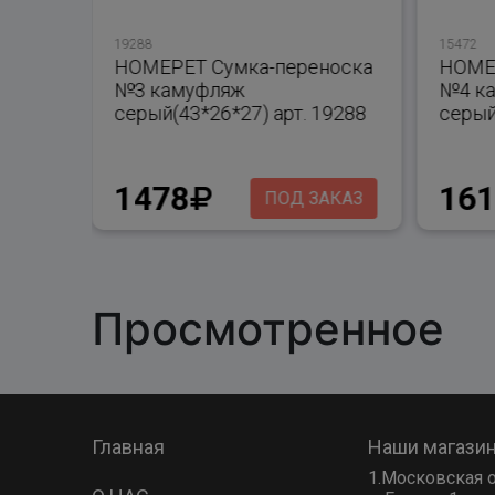
19288
15472
носка
HOMEPET Сумка-переноска
HOME
рт.
№3 камуфляж
№4 к
серый(43*26*27) арт. 19288
серый
1478
16
АКАЗ
ПОД ЗАКАЗ
Просмотренное
Главная
Наши магази
1.Московская о