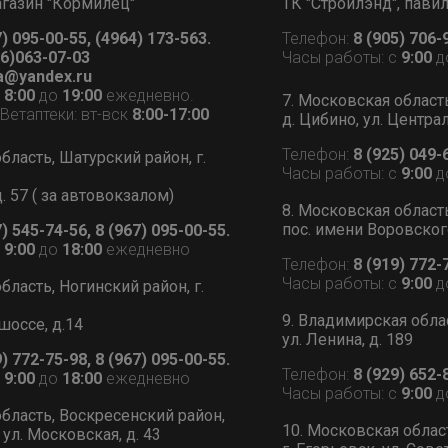
 магазин "Кормилец"
ТК "Стройлэнд", пави
7) 095-00-55, (4964) 173-563.
Телефон:
8 (905) 706-
6)063-07-03
Часы работы: с
9:00
д
a@yandex.ru
с
8:00
до
19:00
ежедневно.
7. Московская област
етаптеки: вт-вск
8:00-17:00
д. Цибино, ул. Централ
Телефон:
8 (925) 049-
бласть, Шатурский район, г.
Часы работы: с
9:00
д
д. 57 ( за автовокзалом)
8. Московская област
пос. имени Воровского
7) 545-74-56, 8 (967) 095-00-55.
с
9:00
до
18:00
ежедневно
Телефон:
8 (919) 772-
Часы работы: с
9:00
д
бласть, Ногинский район, г.
9. Владимирская обла
шоссе, д.14
ул. Ленина, д. 189
9) 772-75-98, 8 (967) 095-00-55.
Телефон:
8 (929) 652-
с
9:00
до
18:00
ежедневно
Часы работы: с
9:00
д
бласть, Воскресенский район,
10. Московская облас
 ул. Московская, д. 43